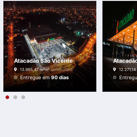
Atacadão São Vicente
Atacadão
13.965,47 m²m²
construídos
12.271,14
Entregue em
90 dias
Entreg