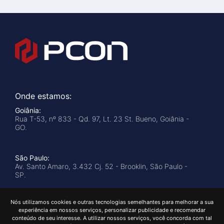
Onde estamos:
Goiânia:
Rua T-53, nº 833 - Qd. 97, Lt. 23 St. Bueno, Goiânia -
GO.
São Paulo:
Av. Santo Amaro, 3.432 Cj. 52 - Brooklin, São Paulo -
SP.
Atendimento:
Nós utilizamos cookies e outras tecnologias semelhantes para melhorar a sua
experiência em nossos serviços, personalizar publicidade e recomendar
(62) 3602-0664
conteúdo de seu interesse. A utilizar nossos serviços, você concorda com tal
(11) 5042-1353